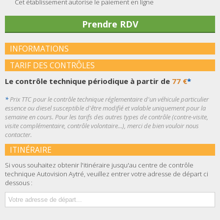
Cet établissement autorise le paiement en ligne
Prendre RDV
INFORMATIONS
TARIF DES CONTRÔLES
Le contrôle technique périodique à partir de
77 €
*
*
Prix TTC pour le contrôle technique réglementaire d'un véhicule particulier
essence ou diesel susceptible d'être modifié et valable uniquement pour la
semaine en cours. Pour les tarifs des autres types de contrôle (contre-visite,
visite complémentaire, contrôle volontaire...), merci de bien vouloir nous
contacter.
ITINÉRAIRE
Si vous souhaitez obtenir l'itinéraire jusqu'au centre de contrôle
technique Autovision Aytré, veuillez entrer votre adresse de départ ci
dessous :