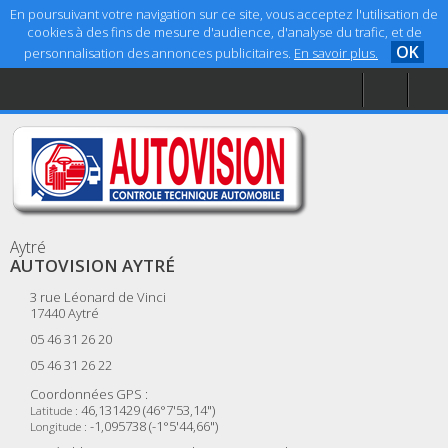
En poursuivant votre navigation sur ce site, vous acceptez l'utilisation de
cookies à des fins de mesure d'audience, d'analyse du trafic, et de
OK
personnalisation des annonces publicitaires.
En savoir plus.
Accueil
Aide
Mentions légales
Aytré
AUTOVISION AYTRÉ
3 rue Léonard de Vinci
17440
Aytré
05 46 31 26 20
05 46 31 26 22
Coordonnées GPS :
46,131429 (46°7'53,14")
Latitude :
-1,095738 (-1°5'44,66")
Longitude :